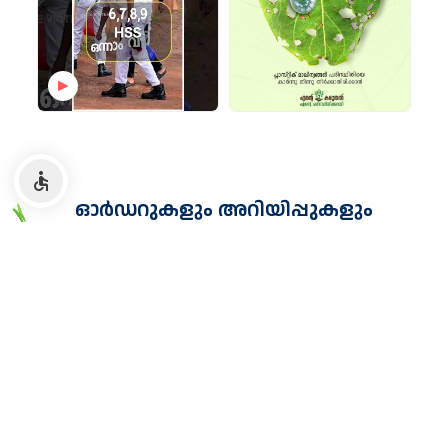
ഓർഡറുകളും അറിയിപ്പുകളും
ഏറ്റവും പുതിയ ഓർഡറുകളും അറിയിപ്പുകളും എളുപ്പത്തിൽ
കണ്ടെത്തുക..
ഗവ. ഉത്തരവുകൾ
ടെൻഡർ/ക്വട്ടേഷനുകൾ
അറിയിപ്പു
G.O.(Rt)No.873/2026/LSGD Dated 08-04-2026 - Kerala State
Solid Waste Management Project (KSWMP) - Regional Recycling
Facility - Land Acquisition under LARR Act - Administrative
sanction accorded - Orders issued.