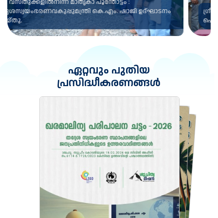
ഗ്രീൻ ഇലക്ഷൻ ക്യു ആർ കോഡ്, ഡോ. രതൻ യു. കേൽക്കർ,
ഐ.എ.എസ്. പ്രകാശനം ചെയ്തു.
ഏറ്റവും പുതിയ
പ്രസിദ്ധീകരണങ്ങൾ