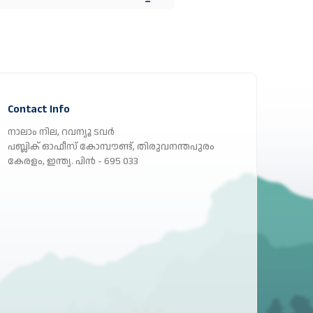
Contact Info
നാലാം നില, റവന്യൂ ടവർ
പബ്ലിക് ഓഫീസ് കോമ്പൗണ്ട്, തിരുവനന്തപുരം
കേരളം, ഇന്ത്യ. പിൻ - 695 033