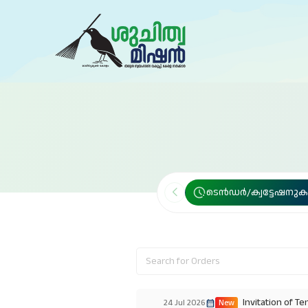
ടെൻഡർ/ക്വട്ടേഷനു
Invitation of Tender Document for for conducting solid waste quantification survey and characterization study for
24 Jul 2026
New