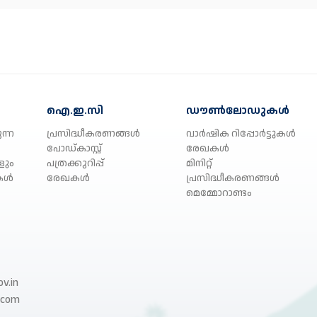
ഐ.ഇ.സി
ഡൗൺലോഡുകൾ
ന്ന
പ്രസിദ്ധീകരണങ്ങൾ
വാർഷിക റിപ്പോർട്ടുകൾ
പോഡ്കാസ്റ്റ്
രേഖകൾ
ളും
പത്രക്കുറിപ്പ്
മിനിറ്റ്
കൾ
രേഖകൾ
പ്രസിദ്ധീകരണങ്ങൾ
മെമ്മോറാണ്ടം
v.in
.com