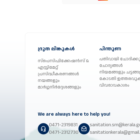
SBM(Grameen).
ദ്രുത ലിങ്കുകൾ
പിന്തുണ
പതിവായി ചോദിക്കു
സ്പെസിഫിക്കേഷൻസ് &
ചോദ്യങ്ങൾ
എസ്റ്റിമേറ്റ്
നിയമങ്ങളും ചട്ടങ്ങ
പ്രസിദ്ധീകരണങ്ങൾ
കോടതി ഉത്തരവു
നയങ്ങളും
വിവരാവകാശം
മാർഗ്ഗനിർദ്ദേശങ്ങളും
We are always here to help you!
0471-2319831
sanitation.sm@kerala.go
0471-2312730
sanitationkerala@gmail