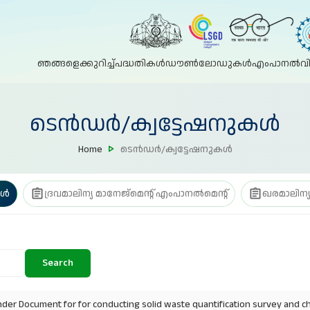
ഞങ്ങളെക്കുറിച്ച്
പദ്ധതികൾ
ഡൗൺലോഡുകൾ
എംപാനൽ
വ
ടെൻഡർ/ക്വട്ടേഷനുകൾ
Home
ടെൻഡർ/ക്വട്ടേഷനുകൾ
കൾ
ദ്രവമാലിന്യ മാനേജ്മെന്റ് എംപാനൽമെന്റ്
ഖരമാലിന്യ
Search