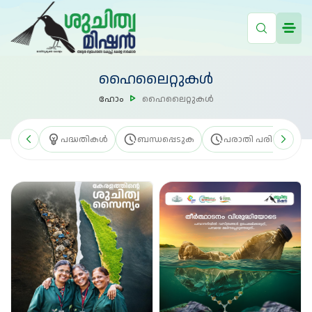
ഹൈലൈറ്റുകൾ
ഹോം
ഹൈലൈറ്റുകൾ
പദ്ധതികൾ
ബന്ധപ്പെടുക
പരാതി പരിഹാരം