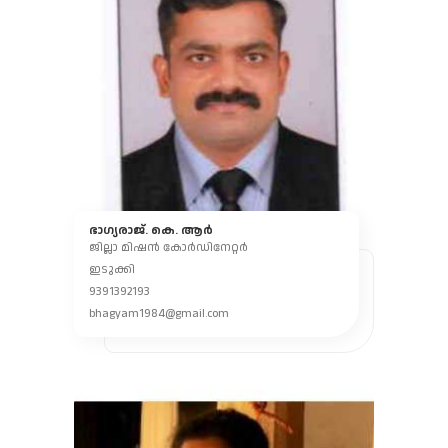
ഭാഗ്യരാജ്. കെ. ആർ
ജില്ലാ മിഷൻ കോർഡിനേറ്റർ
ഇടുക്കി
9391392193
bhagyam1984@gmail.com