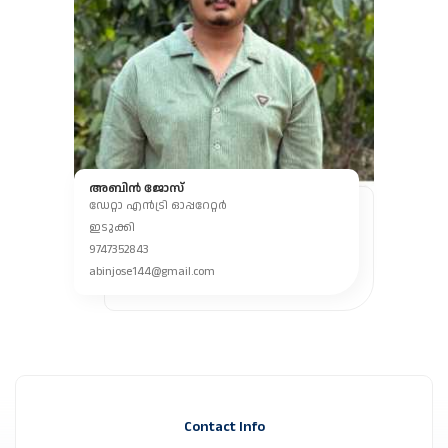
അബിൻ ജോസ്
ഡേറ്റാ എൻട്രി ഓപ്പറേറ്റർ
ഇടുക്കി
9747352843
abinjose144@gmail.com
Contact Info