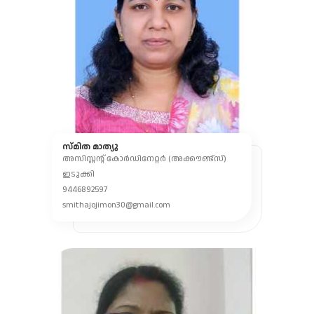
സ്മിത മാത്യു
അസിസ്റ്റന്റ് കോർഡിനേറ്റർ (അക്കൗണ്ട്സ്)
ഇടുക്കി
9446892597
smithajojimon30@gmail.com