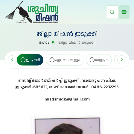
ജില്ലാ മിഷൻ ഇടുക്കി
ഹോം
ജില്ലാ മിഷൻ ഇടുക്കി
ട്ടയം
ഇടുക്കി
എറണാകുളം
തൃശ്ശൂർ
പാലക്
സെൻ്റ് ജോർജ്ജ് ചർച്ച് ഇടുക്കി, നായരുപാറ പി.ഒ.
ഇടുക്കി-685632, ടെലിഫോൺ നമ്പർ : 0486-2232295
misdsmidk@gmail.com