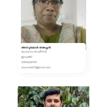
അനുമോൾ തങ്കച്ചൻ
പ്രോഗ്രാം ഓഫീസർ
ഇടുക്കി
9496424799
anumole01@gmail.com