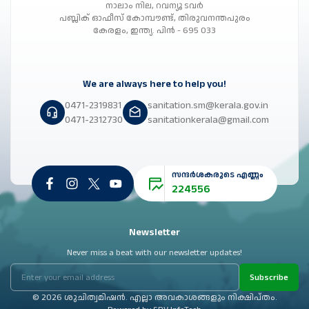
നാലാം നില, റവന്യൂ ടവർ
പബ്ലിക് ഓഫീസ് കോമ്പൗണ്ട്, തിരുവനന്തപുരം
കേരളം, ഇന്ത്യ. പിൻ - 695 033
We are always here to help you!
0471-2319831
sanitation.sm@kerala.gov.in
0471-2312730
sanitationkerala@gmail.com
സന്ദർശകരുടെ എണ്ണം
224556
Newsletter
Never miss a beat with our newsletter updates!
Subscribe
© 2026 ശുചിത്വമിഷൻ. എല്ലാ അവകാശങ്ങളും നിക്ഷിപ്തം.