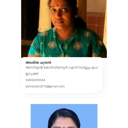
അശിത ചന്ദ്രൻ
അസിസ്റ്റന്റ് കോർഡിനേറ്റർ (എസ്‌.ഡബ്ല്യു.എം)
ഇടുക്കി
9496089844
ashidukki2013@gmail.com