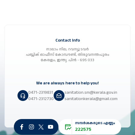
Contact Info
നാലാം നില, റവന്യൂ ടവർ
പബ്ലിക് ഓഫീസ് കോമ്പൗണ്ട്, തിരുവനന്തപുരം
കേരളം, ഇന്ത്യ. പിൻ - 695 033
We are always here to help you!
0471-2319831
sanitation.sm@kerala.gov.in
0471-2312730
sanitationkerala@gmail.com
സന്ദർശകരുടെ എണ്ണം
222575