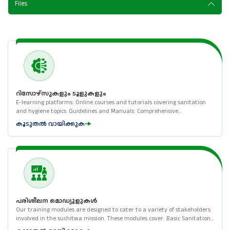
Files
റിസോഴ്‌സുകളും ടൂളുകളും
E-learning platforms: Online courses and tutorials covering sanitation
and hygiene topics. Guidelines and Manuals: Comprehensive
documentation for implementing sanitation programs. Case Studies:
കൂടുതൽ വായിക്കുക
Successful examples of community-driven sanitation ...
പരിശീലന മൊഡ്യൂളുകൾ
Our training modules are designed to cater to a variety of stakeholders
involved in the suchitwa mission. These modules cover: Basic Sanitation
and Hygiene Practices Operation and Maintenance of Sanitation