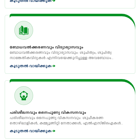
കൂടുതൽ വായിക്കുക
Infrastructure Waste Management Tec...
ബോധവൽക്കരണവും വിദ്യാഭ്യാസവും
ബോധവൽക്കരണവും വിദ്യാഭ്യാസവും: ശുചിത്വം, ശുചിത്വ
സാങ്കേതികവിദ്യകൾ എന്നിവയെക്കുറിച്ചുള്ള അവബോധം
പ്രചരിപ്പിക്കുക, ശിൽപശാലകൾ, സെമിനാറുകൾ, ബഹുജന
കൂടുതൽ വായിക്കുക
ആശയവിനിമയ ഉപകരണങ്ങൾ എന്നിവയിലൂടെ മാലിന്യ
സംസ്കരണവും. ഇത് സ്കൂൾ കുട്ടികൾ, വനിതാ ഗ്രൂപ്പുകൾ,
പാർശ്വവൽക്കരിക്കപ...
പരിശീലനവും നൈപുണ്യ വികസനവും
പരിശീലനവും നൈപുണ്യ വികസനവും: ശുചീകരണ
തൊഴിലാളികൾ, കമ്മ്യൂണിറ്റി നേതാക്കൾ, എൽഎസ്ജിഐകൾ
എന്നിവർക്ക് അവരുടെ സാങ്കേതികവും പ്രവർത്തനപരവും
കൂടുതൽ വായിക്കുക
മാനേജീരിയൽ കഴിവുകളും വർദ്ധിപ്പിക്കുന്നതിന് സമഗ്രമായ
പരിശീലന പരിപാടികൾ നൽകുക.