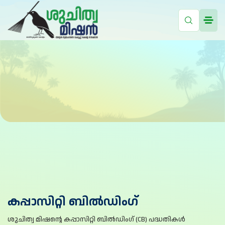
കപ്പാസിറ്റി ബിൽഡിംഗ്
ശുചിത്വ മിഷന്റെ കപ്പാസിറ്റി ബിൽഡിംഗ് (CB) പദ്ധതികൾ