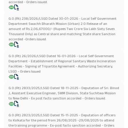
accorded - Orders issued.
G.O.(Rt) 238/2026/LSGD Dated 30-01-2026 - Local Self Government
Department Swachh Bharath Mission (Urban) 2.0 Release of an
amount of Rs 2,06,67000/- (Rupees Two Crore Six Lakh Sixty Seven
Thousand Only) as Central share and matching State share Sanction
accorded -Orders issued.
G.O.(Rt) 26/2026/LSGD Dated 16-01-2026 - Local Self Government
Department - Establishment of Regional Sanitary Waste Incineration
Facilities - Signing of Tripartite Agreement - Authorizing Secretary,
LSGD - Orders Issued
G.O.(Rt) 2833/2025/LSGD Dated 18-11-2025 - Deputation of Sri. Binod
J, Assistant Executive Engineer, SWM Division, State Suchitwa Mission
to New Delhi - Ex post facto sanction accorded - Orders Issued.
G.O.(Rt) 2823/2025/LSGD Dated 15-11-2025 - Deputation of officers
to Kolkata for the period from 26/08/2025 -29/08/2025 to attend
the training programme - Ex-post facto sanction accorded - Orders