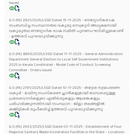
Issued.
G.O.(Rt) 2821/2025/LSGD Dated 15-11-2025 - ഔദ്യോഗികഭാഷ
സംബന്ധിച്ച സംസ്ഥാനതല വകുപ്പു സെക്രട്ടറി അധ്യക്ഷനായി
വകുപ്പുതല ഔദ്യോഗിക ഭാഷ സമിതി പുനഃസംഘടിപ്പിച്ചുകൊണ്ട്
- ഉത്തരവ് പുറപ്പെടുവിക്കുന്നു.
G.O.(Rt) 4869/2025/LSGD Dated 11-11-2025 - General Administration
Department General Election to Local Self Government Institutions
2025 in Kerala Constituted - Model Code of Conduct Screening
Committee - Orders issued.
G.O.(Rt) 2781/2025/LSGD Dated 10-11-2025 - തദ്ദേശ സ്വയംഭരണ
വകുപ്പ് - മാലിന്യ സംസ്കരണ പ്ലാൻ്കളുമായി ബന്ധപ്പെട്ടുള്ള
പ്രദേശവാസികളുടെ എതിർപ്പുകളും ആശങ്കകളും
പരിഹരിക്കുന്നതിനായി സംസ്ഥാന - ജില്ലാ തലങ്ങളിൽ
കമ്മിറ്റികൾ രൂപീകരിച്ച് ഉത്തരവ് പുറപ്പെടുവിക്കുന്നു.
G.O.(Rt) 2653/2025/LSGD Dated 03-11-2025 - Establishment of Four
Regional Sanitary Waste Incineration Facilities in the State – Locations