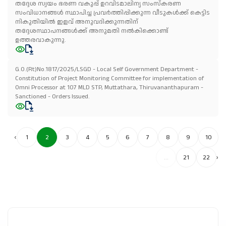
തദ്ദേശ സ്വയം ഭരണ വകുപ്പ് ഉറവിടമാലിന്യ സംസ്കരണ
സംവിധാനങ്ങൾ സ്ഥാപിച്ച പ്രവർത്തിപ്പിക്കുന്ന വീടുകൾക്ക് കെട്ടിട
നികുതിയിൽ ഇളവ് അനുവദിക്കുന്നതിന്
തദ്ദേശസ്ഥാപനങ്ങൾക്ക് അനുമതി നൽകിക്കൊണ്ട്
ഉത്തരവാകുന്നു.
G.O.(Rt)No.1817/2025/LSGD - Local Self Government Department -
Constitution of Project Monitoring Committee for implementation of
Omni Processor at 107 MLD STP, Muttathara, Thiruvananthapuram -
Sanctioned - Orders Issued.
‹
1
2
3
4
5
6
7
8
9
10
...
21
22
›