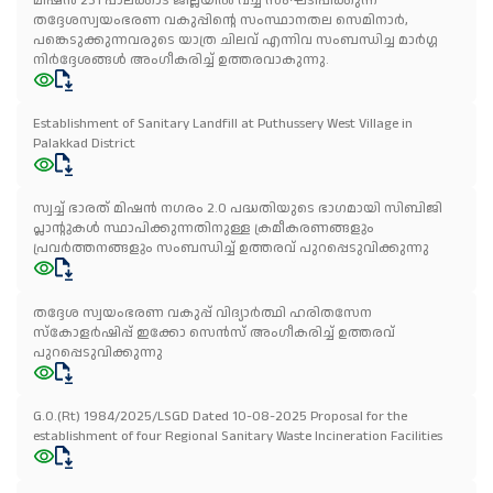
തദ്ദേശസ്വയംഭരണ വകുപ്പിന്റെ സംസ്ഥാനതല സെമിനാർ,
പങ്കെടുക്കുന്നവരുടെ യാത്ര ചിലവ് എന്നിവ സംബന്ധിച്ച മാർഗ്ഗ
നിർദ്ദേശങ്ങൾ അംഗീകരിച്ച് ഉത്തരവാകുന്നു.
Establishment of Sanitary Landfill at Puthussery West Village in
Palakkad District
സ്വച്ച് ഭാരത് മിഷൻ നഗരം 2.0 പദ്ധതിയുടെ ഭാഗമായി സിബിജി
പ്ലാന്റുകൾ സ്ഥാപിക്കുന്നതിനുള്ള ക്രമീകരണങ്ങളും
പ്രവർത്തനങ്ങളും സംബന്ധിച്ച് ഉത്തരവ് പുറപ്പെടുവിക്കുന്നു
തദ്ദേശ സ്വയംഭരണ വകുപ്പ് വിദ്യാർത്ഥി ഹരിതസേന
സ്കോളർഷിപ്പ് ഇക്കോ സെൻസ് അംഗീകരിച്ച് ഉത്തരവ്
പുറപ്പെടുവിക്കുന്നു
G.O.(Rt) 1984/2025/LSGD Dated 10-08-2025 Proposal for the
establishment of four Regional Sanitary Waste Incineration Facilities